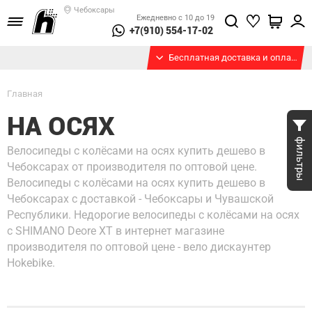
Чебоксары
Ежедневно с 10 до 19
+7(910) 554-17-02
Бесплатная доставка и оплата при получении
Главная
НА ОСЯХ
фильтры
Велосипеды с колёсами на осях купить дешево в
Чебоксарах от производителя по оптовой цене.
Велосипеды с колёсами на осях купить дешево в
Чебоксарах с доставкой - Чебоксары и Чувашской
Республики. Недорогие велосипеды с колёсами на осях
с SHIMANO Deore XT в интернет магазине
производителя по оптовой цене - вело дискаунтер
Hokebike.