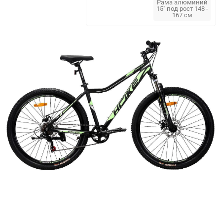
Рама алюминий
15" под рост 148 -
167 см