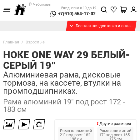
Чебоксары
Ежедневно с 10 до 19
+7(910) 554-17-02
Бесплатная доставка и оплата при получении
Главная
/
Взрослые
HOKE ONE WAY 29 БЕЛЫЙ-
СЕРЫЙ 19"
Алюминиевая рама, дисковые
тормоза, на кассете, втулки на
промподшипниках.
Рама алюминий 19" под рост 172 -
183 см
Другие размеры
Рама алюминий
Рама алюминий
21" под рост 182 -
17" под рост 165 -
195 см
175 см