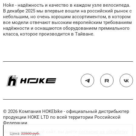
Hoke - надёжность и качество в каждом узле велосипеда.
В декабре 2025 мы впервые вошли на российский рынок с
небольшим, но очень хорошим ассортиментом, в котором
все модели отвечают высоким европейским требованиям
надёжности и оснащаются оборудованием премиального
класса, которое производится в Тайване.
© 2026 Компания HOKEbike - официальный дистрибьютер
продукции HOKE LTD по всей территории Российской
Федерации.
Используя данный сайт, вы даёте
согласие на обработку
Цена
22500 руб.