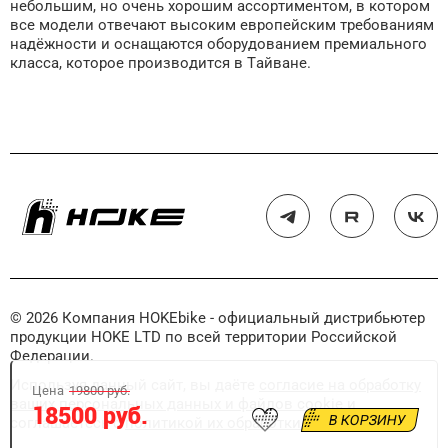
небольшим, но очень хорошим ассортиментом, в котором
все модели отвечают высоким европейским требованиям
надёжности и оснащаются оборудованием премиального
класса, которое производится в Тайване.
© 2026 Компания HOKEbike - официальный дистрибьютер
продукции HOKE LTD по всей территории Российской
Федерации.
Используя данный сайт, вы даёте
согласие на обработку
Цена
19800 руб.
ваших персональных данных и файлов cookie
и
18500 руб.
В КОРЗИНУ
соглашаетесь с
политикой их обработки