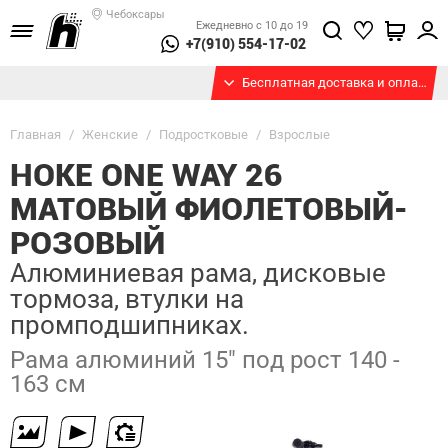
Чебоксары
Ежедневно с 10 до 19
+7(910) 554-17-02
Бесплатная доставка и оплата при получении
Главная
/
Женские
/
Подростковые
/
Взрослые
HOKE ONE WAY 26
МАТОВЫЙ ФИОЛЕТОВЫЙ-
РОЗОВЫЙ
Алюминиевая рама, дисковые
тормоза, втулки на
промподшипниках.
Рама алюминий 15" под рост 140 -
163 см