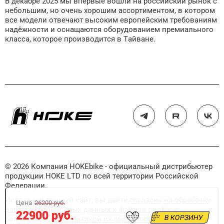
В декабре 2025 мы впервые вошли на российский рынок с
небольшим, но очень хорошим ассортиментом, в котором
все модели отвечают высоким европейским требованиям
надёжности и оснащаются оборудованием премиального
класса, которое производится в Тайване.
© 2026 Компания HOKEbike - официальный дистрибьютер
продукции HOKE LTD по всей территории Российской
Федерации.
Используя данный сайт, вы даёте
согласие на обработку
Цена
26200 руб.
ваших персональных данных и файлов cookie
и
22900 руб.
В КОРЗИНУ
соглашаетесь с
политикой их обработки