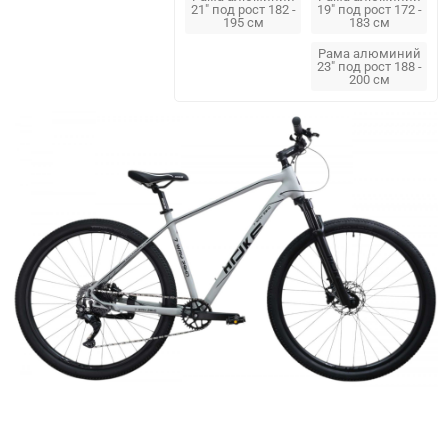
21" под рост 182 -
19" под рост 172 -
195 см
183 см
Рама алюминий
23" под рост 188 -
200 см