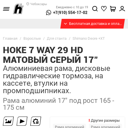
Чебоксары
Ежедневно с 10 до 19
+7(910) 554-17-02
Бесплатная доставка и оплата при получении
Главная
/
Взрослые
/
Для станта
/
Shimano Deore +XT
HOKE 7 WAY 29 HD
МАТОВЫЙ СЕРЫЙ 17"
Алюминиевая рама, дисковые
гидравлические тормоза, на
кассете, втулки на
промподшипниках.
Рама алюминий 17" под рост 165 -
175 см
Другие размеры
Рама алюминий
Рама алюминий