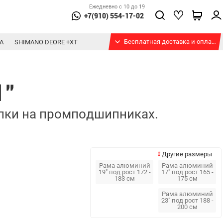
Ежедневно с 10 до 19
+7(910) 554-17-02
Бесплатная доставка и оплата при получении
А
SHIMANO DEORE +XT
1"
улки на промподшипниках.
Другие размеры
Рама алюминий
Рама алюминий
19" под рост 172 -
17" под рост 165 -
183 см
175 см
Рама алюминий
23" под рост 188 -
200 см