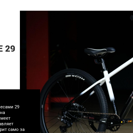
 29
лесами 29
 на
имеет
авляет
рит само за