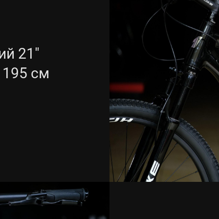
й 21"
- 195 см