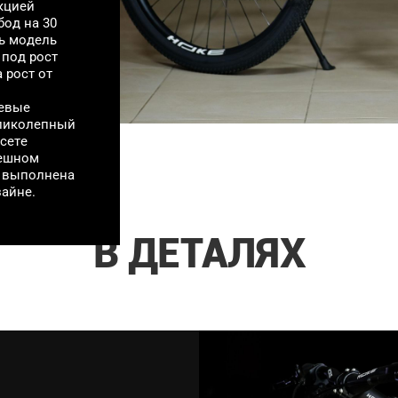
кцией
бод на 30
ь модель
 под рост
а рост от
иевые
еликолепный
ссете
пешном
а выполнена
айне.
В ДЕТАЛЯХ