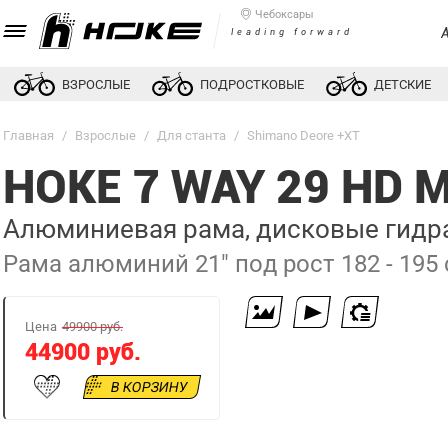
Чебоксары
leading forward
ВЗРОСЛЫЕ
ПОДРОСТКОВЫЕ
ДЕТСКИЕ
Главная
/
Взрослые
/
Для станта
/
Shimano Deore +XT
HOKE 7 WAY 29 HD
Алюминиевая рама, дисковые гидра
Рама алюминий 21" под рост 182 - 195
Цена
49900 руб.
44900 руб.
В КОРЗИНУ