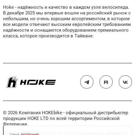
Hoke - надёжность и качество в каждом узле велосипеда.
В декабре 2025 мы впервые вошли на российский рынок с
небольшим, но очень хорошим ассортиментом, в котором
все модели отвечают высоким европейским требованиям
надёжности и оснащаются оборудованием премиального
класса, которое производится в Тайване.
© 2026 Компания HOKEbike - официальный дистрибьютер
продукции HOKE LTD по всей территории Российской
Федерации.
Используя данный сайт, вы даёте
согласие на обработку
Цена
33700 руб.